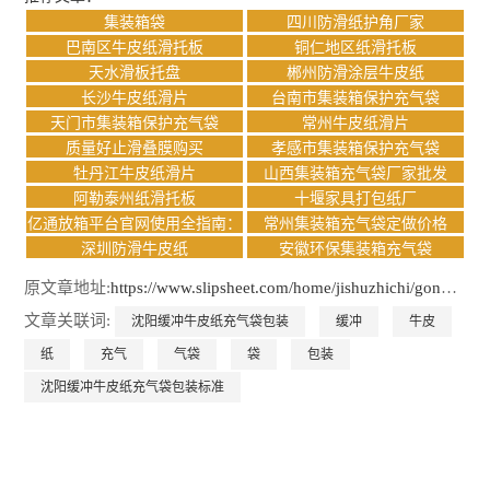
集装箱袋
四川防滑纸护角厂家
巴南区牛皮纸滑托板
铜仁地区纸滑托板
天水滑板托盘
郴州防滑涂层牛皮纸
长沙牛皮纸滑片
台南市集装箱保护充气袋
天门市集装箱保护充气袋
常州牛皮纸滑片
质量好止滑叠膜购买
孝感市集装箱保护充气袋
牡丹江牛皮纸滑片
山西集装箱充气袋厂家批发
阿勒泰州纸滑托板
十堰家具打包纸厂
亿通放箱平台官网使用全指南：
常州集装箱充气袋定做价格
功能详解与操作手册
深圳防滑牛皮纸
安徽环保集装箱充气袋
原文章地址:
https://www.slipsheet.com/home/jishuzhichi/gongsidongtai/2013.html
文章关联词:
沈阳缓冲牛皮纸充气袋包装
缓冲
牛皮
纸
充气
气袋
袋
包装
沈阳缓冲牛皮纸充气袋包装标准