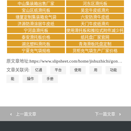
中山集装箱出售厂家
河东区滑托板
宝山区纸滑托板
吴忠牛皮纸滑片
塘厦定制集装箱充气袋
六安防滑牛皮纸
济源防滑涂层牛皮纸
天门牛皮纸滑片
宁河县滑托板
使用滑托板和推拉式附件减少托
盘搬运的好处
泰安滑托板价格
纸托盘厂家官网
湖北塑料滑托板
青海滑板托盘定制
宁夏充气袋规格
货柜充气袋生产厂家价格
原文章地址:
https://www.slipsheet.com/home/jishuzhichi/gongsidongtai/10221.html
文章关联词:
亿通
平台
使用
用
功能
能
操作
手册
上一篇文章
下一篇文章