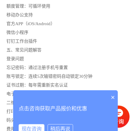
额度管理：可循环使用
移动办公支持
官方APP（iOS/Android）
微信小程序
钉钉工作台插件
五、常见问题解答
登录问题
忘记密码：通过注册手机号重置
账号锁定：连续5次输错密码自动锁定30分钟
证书过期：每年需重新实名认证
电子提箱单异常
×
二维码失效：重新生成（每日限3次）
点击咨询获取产品报价和优惠
打印模糊：调整DPI至300以上
码头不识别：确认使用最新版本
现在咨询
稍后再说
费用争议