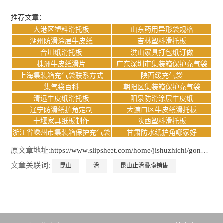
推荐文章：
大港区塑料滑托板
山东药用异形袋规格
湖州防滑涂层牛皮纸
吉林塑料滑托板
合川纸滑托板
洪山家具打包纸订做
株洲牛皮纸滑片
广东深圳市集装箱保护充气袋
上海集装箱充气袋联系方式
陕西缓充气袋
集气袋百科
朝阳区集装箱保护充气袋
清远牛皮纸滑托板
阳泉防滑涂层牛皮纸
辽宁防滑纸护角定制
大渡口区牛皮纸滑托板
十堰家具纸板制作
陕西塑料滑托板
浙江省嵊州市集装箱保护充气袋
甘肃防水纸护角哪家好
原文章地址:
https://www.slipsheet.com/home/jishuzhichi/gongsidongtai/9823.html
文章关联词:
昆山
滑
昆山止滑叠膜销售