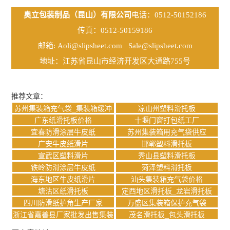
奥立包装制品（昆山）有限公司
电话：0512-50152186
传真：0512-50159186
邮箱:
Aoli@slipsheet.com
Sale@slipsheet.com
地址：江苏省昆山市经济开发区大通路755号
推荐文章：
苏州集装箱充气袋_集装箱缓冲
凉山州塑料滑托板
充气袋
广东纸滑托板价格
十堰门窗打包纸工厂
宜春防滑涂层牛皮纸
苏州集装箱用充气袋供应
广安牛皮纸滑片
邯郸塑料滑托板
宣武区塑料滑片
秀山县塑料滑托板
铁岭防滑涂层牛皮纸
菏泽塑料滑托板
海东地区牛皮纸滑片
汕头集装箱充气袋价格
塘沽区纸滑托板
定西地区滑托板_龙岩滑托板
四川防滑纸护角生产厂家
万盛区集装箱保护充气袋
浙江省嘉善县厂家批发出售集装
茂名滑托板_包头滑托板
箱充气袋