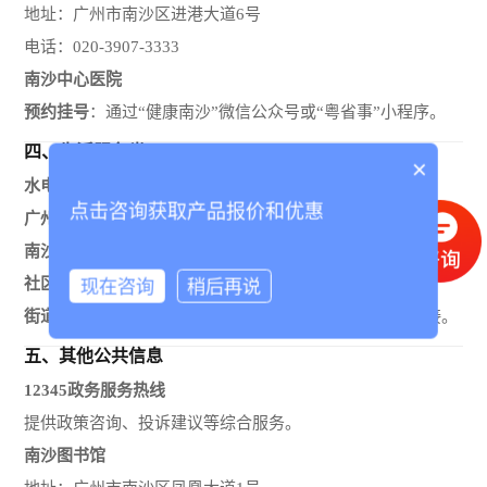
地址：广州市南沙区进港大道6号
电话：020-3907-3333
南沙中心医院
预约挂号
：通过“健康南沙”微信公众号或“粤省事”小程序。
四、
生活服务类
×
水电燃气
点击咨询获取产品报价和优惠
广州供电局
：95598（电话）或“南方电网”APP。
南沙华润燃气
：020-3905-3222。
社区服务
现在咨询
稍后再说
街道办查询
：通过“南沙区政府官网”或拨打12345热线转接。
五、
其他公共信息
12345政务服务热线
提供政策咨询、投诉建议等综合服务。
南沙图书馆