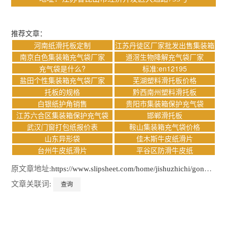
推荐文章：
河南纸滑托板定制
江苏丹徒区厂家批发出售集装箱
充气袋
南京白色集装箱充气袋厂家
道滘生物降解充气袋厂家
充气袋是什么?
标准:en12195
盐田个性集装箱充气袋厂家
芜湖塑料滑托板价格
托板的规格
黔西南州塑料滑托板
白银纸护角销售
贵阳市集装箱保护充气袋
江苏六合区集装箱保护充气袋
邯郸滑托板
武汉门窗打包纸报价表
鞍山集装箱充气袋价格
山东异形袋
佳木斯牛皮纸滑片
台州牛皮纸滑片
平谷区防滑牛皮纸
原文章地址:
https://www.slipsheet.com/home/jishuzhichi/gongsidongtai/10307.html
文章关联词:
查询