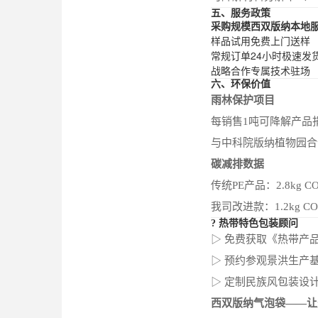
五、服务政策
采购规模
西双版纳本地
样品试用
免费上门送样
常规订单
24小时极速发
战略合作
专属技术驻场
六、环保价值
雨林保护项目
每销售1吨可降解产品
与中科院版纳植物园合
碳减排数据
传统PE产品：2.8kg CO
我司改进款：1.2kg C
? 热带特色包装顾问
▷ 免费获取《热带产
▷ 预约参观景洪生产
▷ 定制民族风包装设
西双版纳气泡袋——让