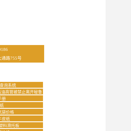
186
通路755号
查询系统
石油高管被禁止离开秘鲁
手册
纸
气袋价格
牛皮纸
塑料滑托板