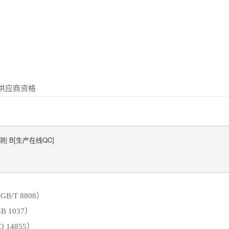
定供应商资格
检测| B[生产在线QC]

B/T 8808）
B 1037）
14855）