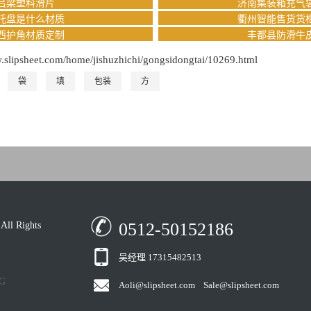
吕梁塑料滑片
济南集装箱充气
托盘是什么材质
衢州智能售货货
西护角材质定制
丰都县防滑牛
w.slipsheet.com/home/jishuzhichi/gongsidongtai/10269.html
袋
填
包装
方
0512-50152186
 Rights
吴经理 17315482513
G
Aoli@slipsheet.com Sale@slipsheet.com