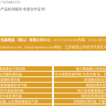
17315482153
/产品检测报告/非遗合作证书）
立包装制品（昆山）有限公司
电话：0512-50152186
传真：0512-50159
@slipsheet.com
Sale@slipsheet.com
地址：江苏省昆山市经济开发区大
集装箱充气袋采购
南沙集装箱公共信息
台河塑料滑托板
在大规模泄漏导致“生态灾难”后，
曲靖塑料滑托板
新冠肺炎防治
市集装箱保护充气袋
南昌防滑牛皮
淀区牛皮纸滑托板
阳江新款集装箱充
充牛皮纸滑托板
普陀区防滑涂层
设备_山东集装箱填充气袋
济南塑料滑托板_宁夏