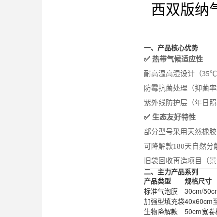
西双版纳
一、产品核心优势
✅ 热带气候适应性
耐高温高湿设计（35℃
防霉抗菌处理（抑菌率≥
紫外线防护层（年日照2
✅ 生态友好特性
部分型号采用天然橡胶
可降解款180天自然分解
旧袋回收再造项目（景
二、主力产品系列
产品类型
规格尺寸
标准气泡膜
30cm/50
加强型填充袋
40x60cm
生物降解款
50cm宽卷