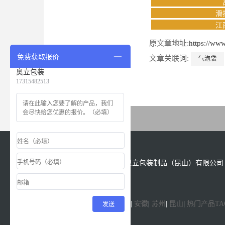
滑
江
原文章地址:
https://ww
免费获取报价
文章关联词:
气泡袋
奥立包装
17315482513
上一篇文章
版权所有：Copyright &copy; 2021 奥立包装制品（昆山）有限公司 All
Reserved.
备案号
苏ICP备18028622号-1
发送
网站地图
|
企业分站
|
江苏
|
上海
|
浙江
|
安徽
|
苏州
|
昆山
|
热门产品TA
1