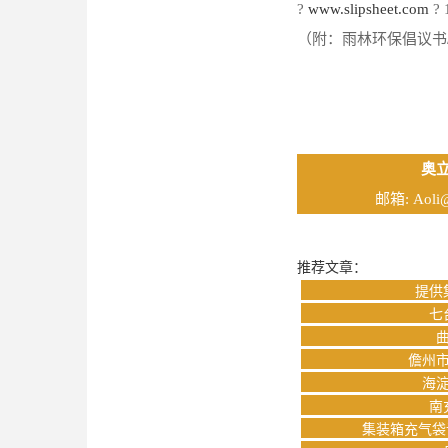
?
www.slipsheet.com
? 
（附：雨林环保倡议书
奥
邮箱:
Aoli
推荐文章：
提供
七
儋州
海
南
集装箱充气袋