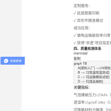
定制服务：
✓ 民族图案印刷
✓ 异形件精准模切
成功应用：
✓ 傣陶运输破损率归零
✓ 获得"非遗"项目指
四、质量检测体系
mermaid
复制
graph TB

    A[原料入厂] -->|16项
    B --> C[恒温恒湿测试]

    C --> D[运输模拟试验]

    D --> E[成品抽检]
关键指标
：
气泡爆破压力≥25kPa（G
透湿率≤5g/(㎡·24h)（G
可降解材料分解率（ISO 