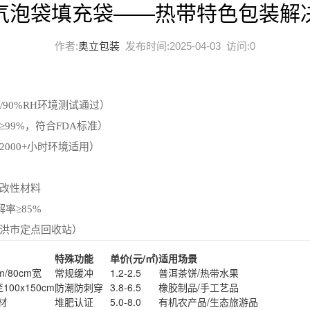
气泡袋填充袋——热带特色包装解
作者:
奥立包装
发布时间:2025-04-03 访问:
0
/90%RH环境测试通过）
99%，符合FDA标准）
000+小时环境适用）
改性材料
率≥85%
洪市定点回收站）
特殊功能
单价(元/㎡)
适用场景
cm/80cm宽
常规缓冲
1.2-2.5
普洱茶饼/热带水果
至100x150cm
防潮防刺穿
3.8-6.5
橡胶制品/手工艺品
材
堆肥认证
5.0-8.0
有机农产品/生态旅游品