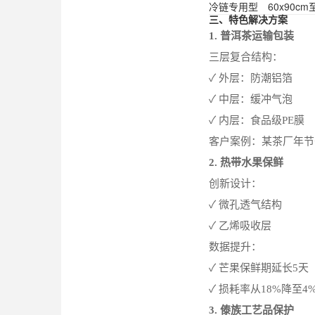
冷链专用型
60x90cm
三、特色解决方案
1. 普洱茶运输包装
三层复合结构：
✓ 外层：防潮铝箔
✓ 中层：缓冲气泡
✓ 内层：食品级PE膜
客户案例：某茶厂年节
2. 热带水果保鲜
创新设计：
✓ 微孔透气结构
✓ 乙烯吸收层
数据提升：
✓ 芒果保鲜期延长5天
✓ 损耗率从18%降至4
3. 傣族工艺品保护