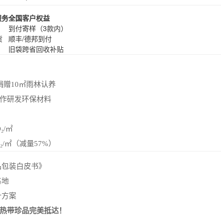
服务
全国客户权益
到付寄样（3款内）
货
顺丰/德邦到付
旧袋跨省回收补贴
捐赠10㎡雨林认养
作研发环保材料
₂/㎡
O₂/㎡（减量57%）
品包装白皮书》
基地
计方案
热带珍品完美抵达！