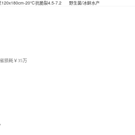
至120x180cm
-20℃抗脆裂
4.5-7.2
野生菌/冰鲜水产
省损耗￥35万
%