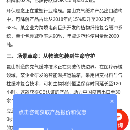
料降低62%，已获得欧盟OK Compost认证。
环保理念正在重塑行业格局。昆山充气缓冲产品出口结构
中，可降解产品占比从2018年的15%跃升至2023年的
68%。某企业为跨境电商巨头开发的植物纤维复合缓冲系
统，单个包裹减塑率达90%，年减少塑料使用量超2000
吨。
三、场景革命：从物流包装到生命守护
昆山制造的充气缓冲技术正在突破传统边界。在医疗器械
领域，某企业研发的智能温控运输箱，采用相变材料与气
柱缓冲复合技术，可将生物制剂恒温保存时间延长至120
小时。这款获得CE认证的产品，助力中国疫苗出口至30
×
余个"一带一路"国家。
应急救灾领域迎来技术革新。某企业开发的快速充气式防
点击咨询获取产品报价和优惠
洪墙，采用模块化设计，3分钟内即可完成10米防洪单元
的充气部署。这种可重复使用500次以上的新型装备，在