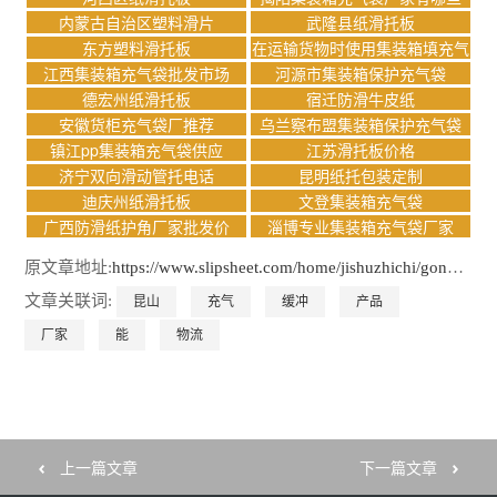
内蒙古自治区塑料滑片
武隆县纸滑托板
东方塑料滑托板
在运输货物时使用集装箱填充气
袋有什么作用
江西集装箱充气袋批发市场
河源市集装箱保护充气袋
德宏州纸滑托板
宿迁防滑牛皮纸
安徽货柜充气袋厂推荐
乌兰察布盟集装箱保护充气袋
镇江pp集装箱充气袋供应
江苏滑托板价格
济宁双向滑动管托电话
昆明纸托包装定制
迪庆州纸滑托板
文登集装箱充气袋
广西防滑纸护角厂家批发价
淄博专业集装箱充气袋厂家
原文章地址:
https://www.slipsheet.com/home/jishuzhichi/gongsidongtai/10200.html
文章关联词:
昆山
充气
缓冲
产品
厂家
能
物流
上一篇文章
下一篇文章