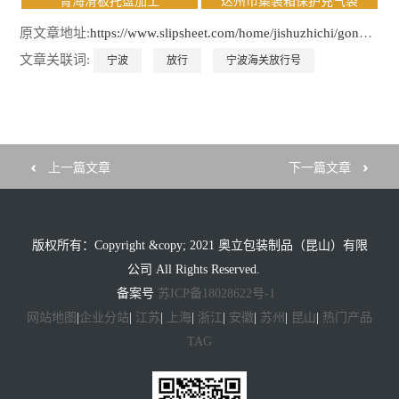
原文章地址:
https://www.slipsheet.com/home/jishuzhichi/gongsidongtai/10134.html
文章关联词:
宁波
放行
宁波海关放行号
上一篇文章
下一篇文章
版权所有：Copyright &copy; 2021 奥立包装制品（昆山）有限
公司 All Rights Reserved.
备案号
苏ICP备18028622号-1
网站地图
|
企业分站
|
江苏
|
上海
|
浙江
|
安徽
|
苏州
|
昆山
|
热门产品
TAG