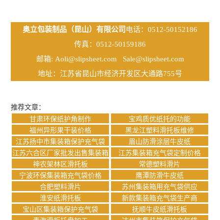
奥立包装制品（昆山）有限公司
电话：0512-50152186
传真：0512-50159186
邮箱:
Aoli@slipsheet.com
Sale@slipsheet.com
地址：江苏省昆山市经济开发区大通路755号
推荐文章：
甘肃环保纸护角制作
宝鸡质优纸托的功能
福州异形果干装价格
黑龙江塑料滑托板维修
江苏扬中市集装箱保护充气袋
眉山防滑涂层牛皮纸
江苏六合区厂家批发出售集装箱
江苏集装箱充气袋定制价格
充气袋
神农架林区滑托板
常德塑料滑片
宁波环保集装箱充气袋价格
鹰潭防滑牛皮纸
合肥塑料滑片
苏州集装箱用充气袋供应
淮安纸滑托板
新款集装箱充气袋生产商
宝山区集装箱保护充气袋
抚顺牛皮纸滑托板
青海滑板托盘加工
达州市集装箱保护充气袋