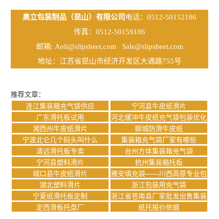
奥立包装制品（昆山）有限公司
电话：0512-50152186
传真：0512-50159186
邮箱:
Aoli@slipsheet.com
Sale@slipsheet.com
地址：江苏省昆山市经济开发区大通路755号
推荐文章：
连江集装箱充气袋供应
宁河县牛皮纸滑片
广东滑托板试用
河北缓冲牛皮纸充气袋包装优化
价格
湘西州牛皮纸滑片
聊城防滑牛皮纸
宁波北仑几个码头叫什么
集装箱充气袋厂家有哪些
清远滑托板专卖
台州方体集装箱充气袋
宁河县塑料滑片
杭州集装箱托板
城口县牛皮纸滑片
雅安填充袋——川西高原专业包
装解决方案专家
湖北塑料滑片
浙江包装用充气袋
宁夏纸滑托板定制
浙江省苍南县厂家批发出售集装
箱充气袋
定西滑板托盘厂
纸托报价依据