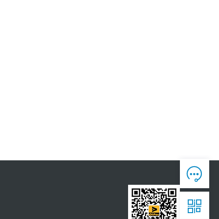
人工客服

7*12 专业客服，服务咨询

售后反馈

7*24全时处理，为您真诚服务

获取报价