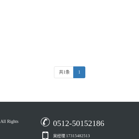
共1条
1
0512-50152186
 Rights
吴经理 17315482513