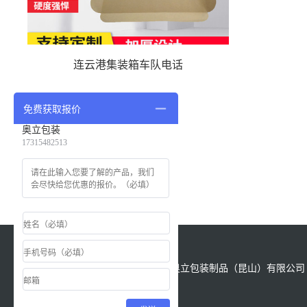
连云港集装箱车队电话
免费获取报价
奥立包装
17315482513
版权所有：Copyright &copy; 2021 奥立包装制品（昆山）有限公司 All
Reserved.
备案号
苏ICP备18028622号-1