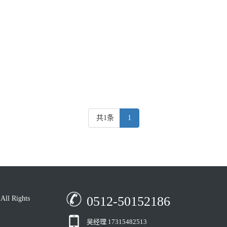
共1条
1
0512-50152186
 Rights
吴经理 17315482513