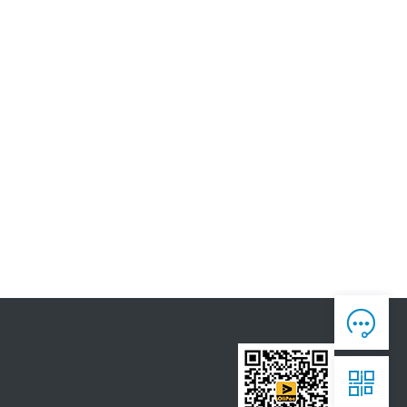
人工客服

7*12 专业客服，服务咨询

售后反馈

7*24全时处理，为您真诚服务

获取报价