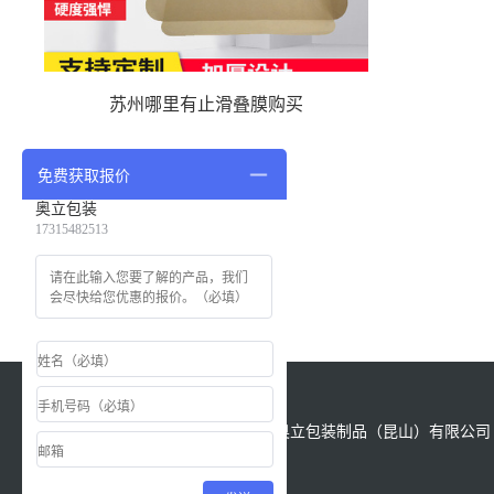
苏州哪里有止滑叠膜购买
免费获取报价
奥立包装
17315482513
版权所有：Copyright &copy; 2021 奥立包装制品（昆山）有限公司 All
Reserved.
备案号
苏ICP备18028622号-1