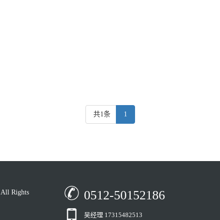
共1条
1
0512-50152186
 Rights
吴经理 17315482513