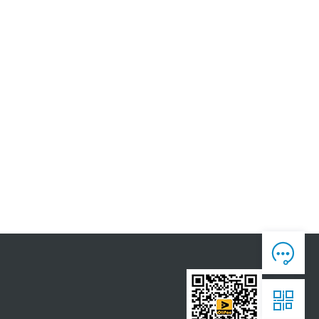
人工客服

7*12 专业客服，服务咨询

售后反馈

7*24全时处理，为您真诚服务

获取报价