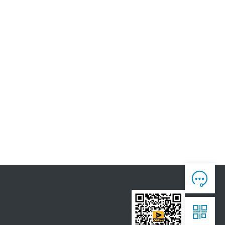
人工客服

7*12 专业客服，服务咨询

售后反馈

7*24全时处理，为您真诚服务

获取报价