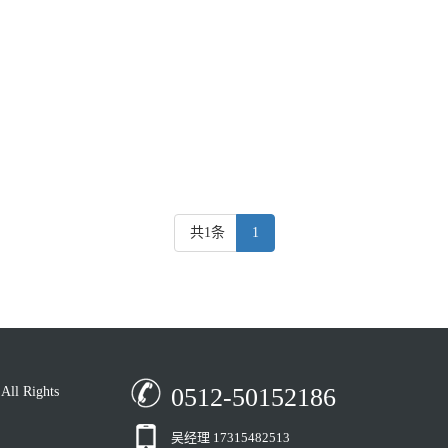
共1条
1
0512-50152186
 Rights
吴经理 17315482513