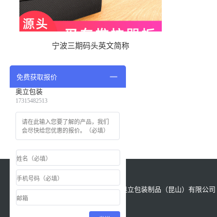
宁波三期码头英文简称
免费获取报价
奥立包装
17315482513
版权所有：Copyright &copy; 2021 奥立包装制品（昆山）有限公司 All
Reserved.
备案号
苏ICP备18028622号-1