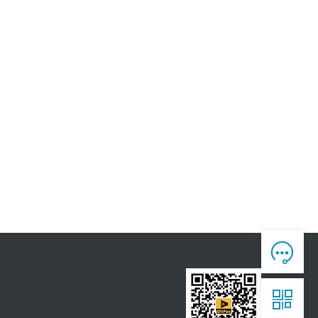
人工客服

7*12 专业客服，服务咨询

售后反馈

7*24全时处理，为您真诚服务

获取报价