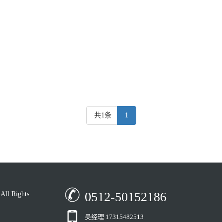
共1条
1
0512-50152186
 Rights
吴经理 17315482513