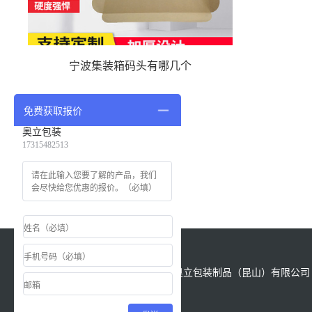
宁波集装箱码头有哪几个
免费获取报价
奥立包装
17315482513
版权所有：Copyright &copy; 2021 奥立包装制品（昆山）有限公司 All
Reserved.
备案号
苏ICP备18028622号-1