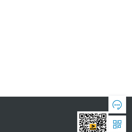
人工客服

7*12 专业客服，服务咨询

售后反馈

7*24全时处理，为您真诚服务

获取报价