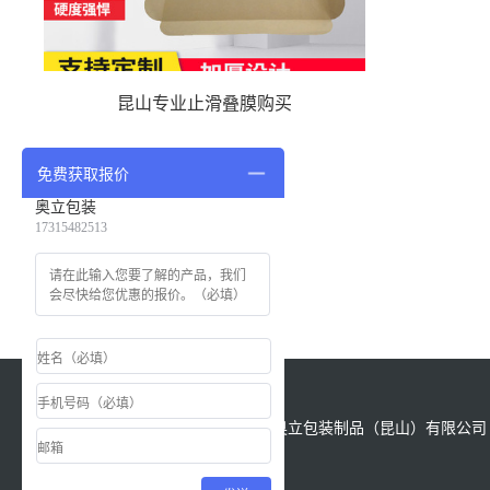
昆山专业止滑叠膜购买
免费获取报价
奥立包装
17315482513
版权所有：Copyright &copy; 2021 奥立包装制品（昆山）有限公司 All
Reserved.
备案号
苏ICP备18028622号-1