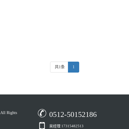
共1条
1
0512-50152186
 Rights
吴经理 17315482513