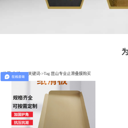
位置:
全部TAG关键词
->Tag:昆山专业止滑叠膜购买