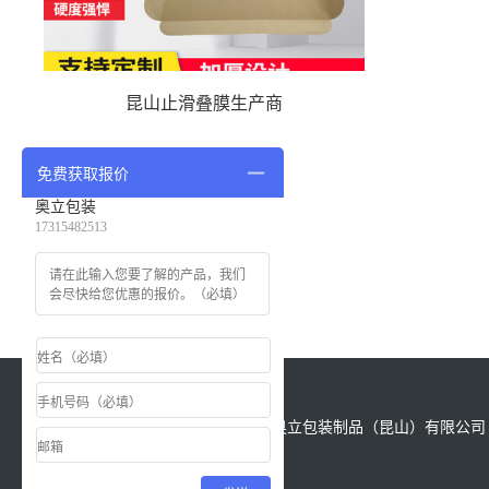
昆山止滑叠膜生产商
免费获取报价
奥立包装
17315482513
版权所有：Copyright &copy; 2021 奥立包装制品（昆山）有限公司 All
Reserved.
备案号
苏ICP备18028622号-1