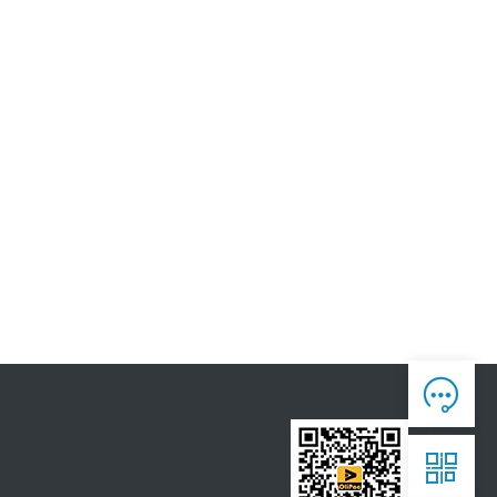
人工客服

7*12 专业客服，服务咨询

售后反馈

7*24全时处理，为您真诚服务

获取报价