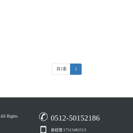
共1条
1
0512-50152186
 Rights
吴经理 17315482513