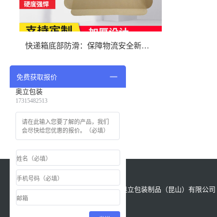
快递箱底部防滑：保障物流安全新举措
免费获取报价
奥立包装
17315482513
版权所有：Copyright &copy; 2021 奥立包装制品（昆山）有限公司 All
Reserved.
备案号
苏ICP备18028622号-1