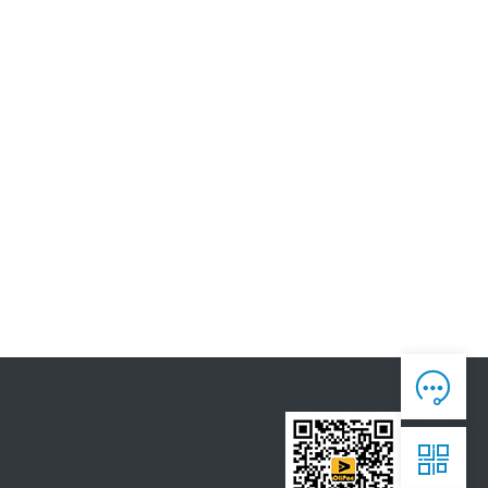
人工客服

7*12 专业客服，服务咨询

售后反馈

7*24全时处理，为您真诚服务

获取报价