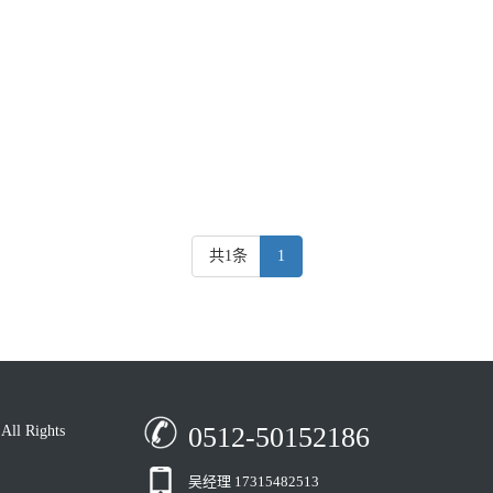
共1条
1
0512-50152186
 Rights
吴经理 17315482513