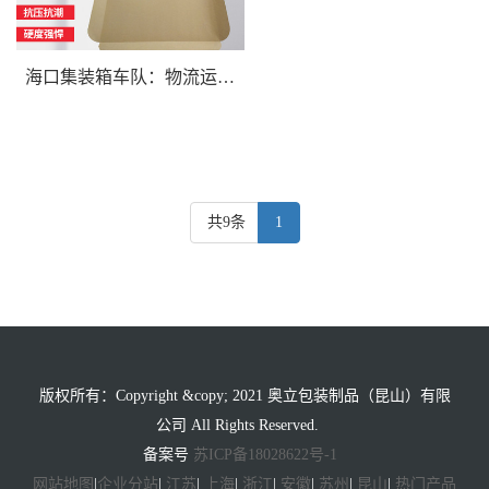
海口集装箱车队：物流运输的得力助手
共9条
1
版权所有：Copyright &copy; 2021 奥立包装制品（昆山）有限
公司 All Rights Reserved.
备案号
苏ICP备18028622号-1
网站地图
|
企业分站
|
江苏
|
上海
|
浙江
|
安徽
|
苏州
|
昆山
|
热门产品