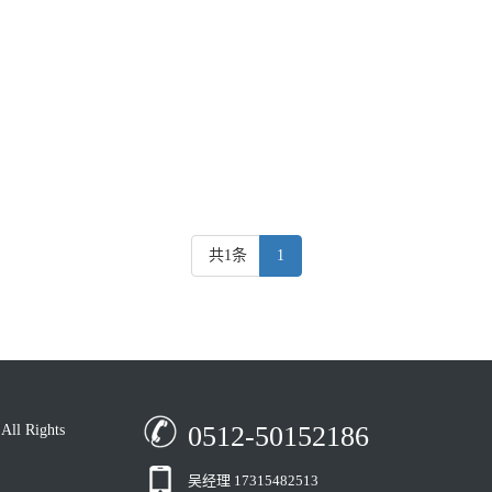
共1条
1
0512-50152186
 Rights
吴经理 17315482513