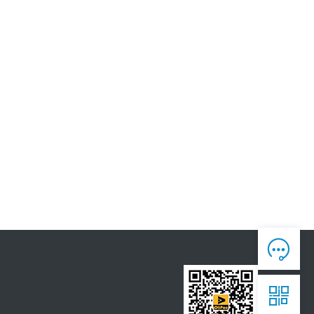
人工客服

7*12 专业客服，服务咨询

售后反馈

7*24全时处理，为您真诚服务

获取报价