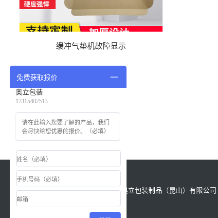
缓冲气垫机故障显示
免费获取报价
奥立包装
17315482513
版权所有：Copyright &copy; 2021 奥立包装制品（昆山）有限公司 All
Reserved.
备案号
苏ICP备18028622号-1