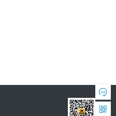
人工客服

7*12 专业客服，服务咨询

售后反馈

7*24全时处理，为您真诚服务

获取报价