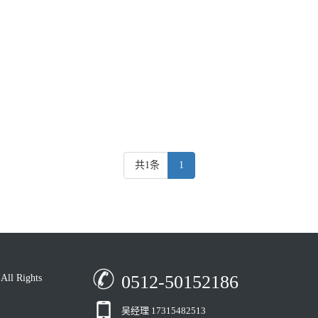
共1条
1
0512-50152186
 Rights
吴经理 17315482513